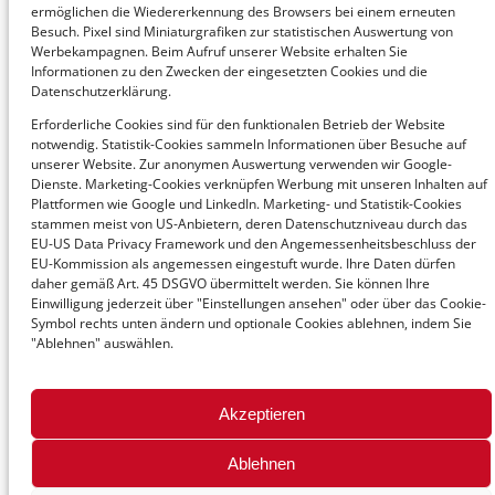
ermöglichen die Wiedererkennung des Browsers bei einem erneuten
Germania
Besuch. Pixel sind Miniaturgrafiken zur statistischen Auswertung von
T +49 6207 4284 010
Werbekampagnen. Beim Aufruf unserer Website erhalten Sie
Informationen zu den Zwecken der eingesetzten Cookies und die
office@avedium.com
Datenschutzerklärung.
Erforderliche Cookies sind für den funktionalen Betrieb der Website
notwendig. Statistik-Cookies sammeln Informationen über Besuche auf
Svizzera
unserer Website. Zur anonymen Auswertung verwenden wir Google-
Dienste. Marketing-Cookies verknüpfen Werbung mit unseren Inhalten auf
T +43 1 92101-0
Plattformen wie Google und LinkedIn. Marketing- und Statistik-Cookies
office@avenum.com
stammen meist von US-Anbietern, deren Datenschutzniveau durch das
EU-US Data Privacy Framework und den Angemessenheitsbeschluss der
EU-Kommission als angemessen eingestuft wurde. Ihre Daten dürfen
daher gemäß Art. 45 DSGVO übermittelt werden. Sie können Ihre
Einwilligung jederzeit über "Einstellungen ansehen" oder über das Cookie-
© 2026 avenum Technologie GmbH
Symbol rechts unten ändern und optionale Cookies ablehnen, indem Sie
"Ablehnen" auswählen.
Akzeptieren
Ablehnen