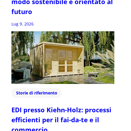
modo sostenibile e orientato al
futuro
Lug 9, 2026
Storie di riferimento
EDI presso Kiehn-Holz: processi
efficienti per il fai-da-te e il
commercio