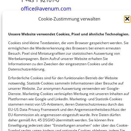
T +43 1 92101-0
office@avenum.com
Cookie-Zustimmung verwalten
Italien
Unsere Website verwendet Cookies, Pixel und ähnliche Technologien.
T +39 392 84 99 460
Cookies sind kleine Textdateien, die vom Browser gespeichert werden. Sie
office@avenum.com
ermöglichen die Wiedererkennung des Browsers bei einem erneuten
Besuch. Pixel sind Miniaturgrafiken zur statistischen Auswertung von
Werbekampagnen. Beim Aufruf unserer Website erhalten Sie
Deutschland
Informationen zu den Zwecken der eingesetzten Cookies und die
Datenschutzerklärung.
T +49 6207 4284 010
Erforderliche Cookies sind für den funktionalen Betrieb der Website
office@avedium.com
notwendig. Statistik-Cookies sammeln Informationen über Besuche auf
unserer Website. Zur anonymen Auswertung verwenden wir Google-
Dienste. Marketing-Cookies verknüpfen Werbung mit unseren Inhalten auf
Schweiz
Plattformen wie Google und LinkedIn. Marketing- und Statistik-Cookies
stammen meist von US-Anbietern, deren Datenschutzniveau durch das
T +43 1 92101-0
EU-US Data Privacy Framework und den Angemessenheitsbeschluss der
EU-Kommission als angemessen eingestuft wurde. Ihre Daten dürfen
office@avenum.com
daher gemäß Art. 45 DSGVO übermittelt werden. Sie können Ihre
Einwilligung jederzeit über "Einstellungen ansehen" oder über das Cookie-
Symbol rechts unten ändern und optionale Cookies ablehnen, indem Sie