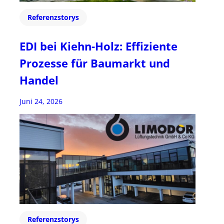
Referenzstorys
EDI bei Kiehn-Holz: Effiziente
Prozesse für Baumarkt und
Handel
Juni 24, 2026
Referenzstorys