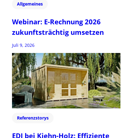
Allgemeines
Webinar: E-Rechnung 2026
zukunftsträchtig umsetzen
Juli 9, 2026
Referenzstorys
EDI bei Kiehn-Holz: Effiziente