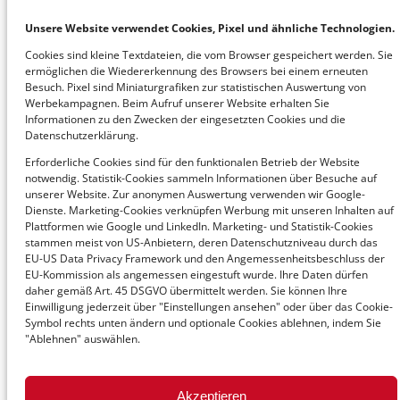
T +39 392 84 99 460
Unsere Website verwendet Cookies, Pixel und ähnliche Technologien.
office@avenum.com
Cookies sind kleine Textdateien, die vom Browser gespeichert werden. Sie
ermöglichen die Wiedererkennung des Browsers bei einem erneuten
Besuch. Pixel sind Miniaturgrafiken zur statistischen Auswertung von
Deutschland
Werbekampagnen. Beim Aufruf unserer Website erhalten Sie
Informationen zu den Zwecken der eingesetzten Cookies und die
T +49 6207 4284 010
Datenschutzerklärung.
office@avedium.com
Erforderliche Cookies sind für den funktionalen Betrieb der Website
notwendig. Statistik-Cookies sammeln Informationen über Besuche auf
unserer Website. Zur anonymen Auswertung verwenden wir Google-
Dienste. Marketing-Cookies verknüpfen Werbung mit unseren Inhalten auf
Schweiz
Plattformen wie Google und LinkedIn. Marketing- und Statistik-Cookies
T +43 1 92101-0
stammen meist von US-Anbietern, deren Datenschutzniveau durch das
EU-US Data Privacy Framework und den Angemessenheitsbeschluss der
office@avenum.com
EU-Kommission als angemessen eingestuft wurde. Ihre Daten dürfen
daher gemäß Art. 45 DSGVO übermittelt werden. Sie können Ihre
Einwilligung jederzeit über "Einstellungen ansehen" oder über das Cookie-
Symbol rechts unten ändern und optionale Cookies ablehnen, indem Sie
"Ablehnen" auswählen.
© 2026 avenum Technologie GmbH
Akzeptieren