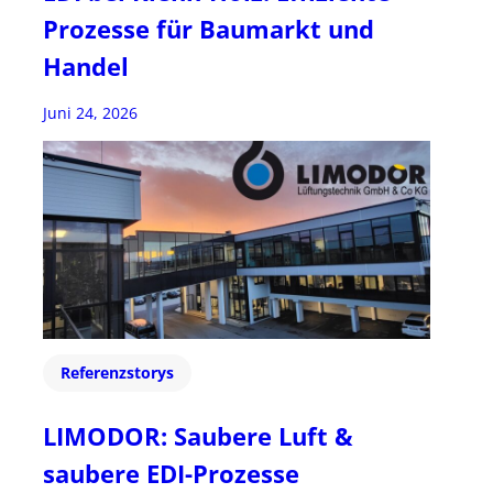
Prozesse für Baumarkt und
Handel
Juni 24, 2026
Referenzstorys
LIMODOR: Saubere Luft &
saubere EDI-Prozesse