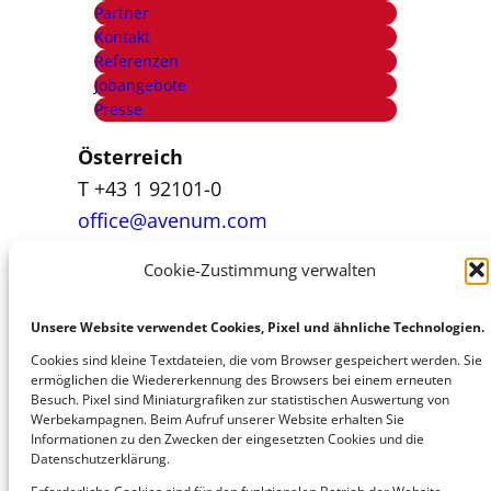
Partner
Kontakt
Referenzen
Jobangebote
Presse
Österreich
T +43 1 92101-0
office@avenum.com
Cookie-Zustimmung verwalten
Italien
T +39 392 84 99 460
Unsere Website verwendet Cookies, Pixel und ähnliche Technologien.
office@avenum.com
Cookies sind kleine Textdateien, die vom Browser gespeichert werden. Sie
ermöglichen die Wiedererkennung des Browsers bei einem erneuten
Besuch. Pixel sind Miniaturgrafiken zur statistischen Auswertung von
Werbekampagnen. Beim Aufruf unserer Website erhalten Sie
Deutschland
Informationen zu den Zwecken der eingesetzten Cookies und die
T +49 6207 4284 010
Datenschutzerklärung.
office@avedium.com