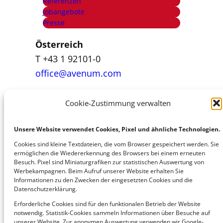
Referenzen
Jobangebote
Presse
Österreich
T +43 1 92101-0
office@avenum.com
Cookie-Zustimmung verwalten
Italien
T +39 392 84 99 460
Unsere Website verwendet Cookies, Pixel und ähnliche Technologien.
office@avenum.com
Cookies sind kleine Textdateien, die vom Browser gespeichert werden. Sie
ermöglichen die Wiedererkennung des Browsers bei einem erneuten
Besuch. Pixel sind Miniaturgrafiken zur statistischen Auswertung von
Deutschland
Werbekampagnen. Beim Aufruf unserer Website erhalten Sie
T +49 6207 4284 010
Informationen zu den Zwecken der eingesetzten Cookies und die
Datenschutzerklärung.
office@avedium.com
Erforderliche Cookies sind für den funktionalen Betrieb der Website
notwendig. Statistik-Cookies sammeln Informationen über Besuche auf
unserer Website. Zur anonymen Auswertung verwenden wir Google-