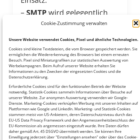
–
SMTP
wird gelegentlich
für den einfachen,
Cookie-Zustimmung verwalten
automatisierten Versand
Unsere Website verwendet Cookies, Pixel und ähnliche Technologien.
von EDI-Nachrichten per E-
Cookies sind kleine Textdateien, die vom Browser gespeichert werden. Sie
ermöglichen die Wiedererkennung des Browsers bei einem erneuten
Mail genutzt, etwa in
Besuch. Pixel sind Miniaturgrafiken zur statistischen Auswertung von
Werbekampagnen. Beim Aufruf unserer Website erhalten Sie
Informationen zu den Zwecken der eingesetzten Cookies und die
kleineren
Datenschutzerklärung.
Integrationsszenarien.
Erforderliche Cookies sind für den funktionalen Betrieb der Website
notwendig. Statistik-Cookies sammeln Informationen über Besuche auf
– Teilweise werden auch
unserer Website. Zur anonymen Auswertung verwenden wir Google-
Dienste. Marketing-Cookies verknüpfen Werbung mit unseren Inhalten auf
Plattformen wie Google und LinkedIn. Marketing- und Statistik-Cookies
ältere
stammen meist von US-Anbietern, deren Datenschutzniveau durch das
EU-US Data Privacy Framework und den Angemessenheitsbeschluss der
Kommunikationsstandards
EU-Kommission als angemessen eingestuft wurde. Ihre Daten dürfen
daher gemäß Art. 45 DSGVO übermittelt werden. Sie können Ihre
wie
X.400
weiterhin in
Einwilligung jederzeit über "Einstellungen ansehen" oder über das Cookie-