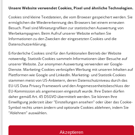
office@avenum.com
Unsere Website verwendet Cookies, Pixel und ähnliche Technologien.
Cookies sind kleine Textdateien, die vom Browser gespeichert werden. Sie
ermöglichen die Wiedererkennung des Browsers bei einem erneuten
Deutschland
Besuch. Pixel sind Miniaturgrafiken zur statistischen Auswertung von
Werbekampagnen. Beim Aufruf unserer Website erhalten Sie
T +49 6207 4284 010
Informationen zu den Zwecken der eingesetzten Cookies und die
office@avedium.com
Datenschutzerklärung.
Erforderliche Cookies sind für den funktionalen Betrieb der Website
notwendig. Statistik-Cookies sammeln Informationen über Besuche auf
Schweiz
unserer Website. Zur anonymen Auswertung verwenden wir Google-
Dienste. Marketing-Cookies verknüpfen Werbung mit unseren Inhalten auf
T +43 1 92101-0
Plattformen wie Google und LinkedIn. Marketing- und Statistik-Cookies
stammen meist von US-Anbietern, deren Datenschutzniveau durch das
office@avenum.com
EU-US Data Privacy Framework und den Angemessenheitsbeschluss der
EU-Kommission als angemessen eingestuft wurde. Ihre Daten dürfen
daher gemäß Art. 45 DSGVO übermittelt werden. Sie können Ihre
Einwilligung jederzeit über "Einstellungen ansehen" oder über das Cookie-
© 2026 avenum Technologie GmbH
Symbol rechts unten ändern und optionale Cookies ablehnen, indem Sie
"Ablehnen" auswählen.
Akzeptieren